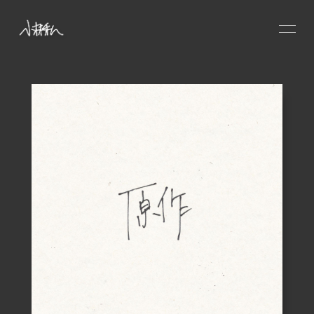
HOME
NEWS
SCHEDULE
PROFILE
VIDEO
DISCOGRAPHY
CONTACT
GOODS