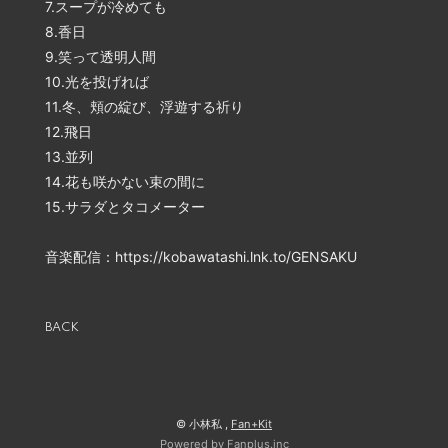
7.スープが冷めても
8.香日
9.笑って透明人間
10.光を投げれば
11.冬、頬の綻び、浮遊する祈り
12.飛日
13.並列
14.花も咲かない束の間に
15.サラダとタコメーター
音楽配信：
https://kobawatashi.lnk.to/GENSAKU
BACK
© 小林私 ,
Fan+Kit
Powered by Fanplus.inc