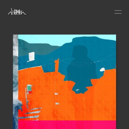
HOME
NEWS
SCHEDULE
PROFILE
VIDEO
DISCOGRAPHY
CONTACT
GOODS