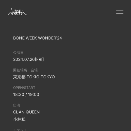
HOME
BONE WEEK WONDER’24
NEWS
SCHEDULE
公演日
PROFILE
2024.07.26
[FRI]
VIDEO
開催場所・会場
東京都
TOKIO TOKYO
DISCOGRAPHY
OPEN/START
CONTACT
18:30 / 19:00
GOODS
出演
CLAN QUEEN
小林私
チケット