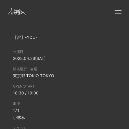
HOME
【溶】-YOU-
NEWS
SCHEDULE
公演日
PROFILE
2025.04.26
[SAT]
VIDEO
開催場所・会場
東京都
TOKIO TOKYO
DISCOGRAPHY
OPEN/START
CONTACT
18:30 / 19:00
GOODS
出演
171
小林私
チケット