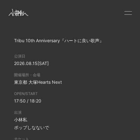
HOME
Tribu 10th Anniversary『ハートに良い歌声』
NEWS
SCHEDULE
公演日
PROFILE
2026.08.15
[SAT]
VIDEO
開催場所・会場
東京都
大塚Hearts Next
DISCOGRAPHY
OPEN/START
CONTACT
17:50 / 18:20
GOODS
出演
小林私
ポップしなないで
チケット