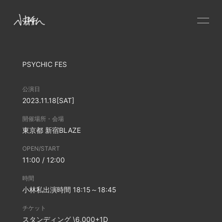
HOME
PSYCHIC FES
NEWS
SCHEDULE
公演日
PROFILE
2023.11.18
[SAT]
VIDEO
開催場所・会場
東京都
新宿BLAZE
DISCOGRAPHY
OPEN/START
CONTACT
11:00 / 12:00
GOODS
時間
小林私出演時間 18:15～18:45
チケット
スタンディング \6,000+1D