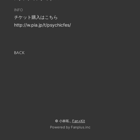
INFO
チケット購入はこちら
http://w.pia.jp/t/psychicfes/
BACK
© 小林私 ,
Fan+Kit
Powered by Fanplus.inc