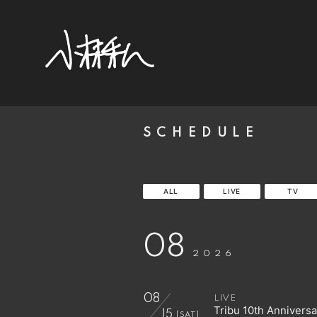
SCHEDULE
ALL
LIVE
TV
08
2026
08
LIVE
Tribu 10th Anni
15
[SAT]