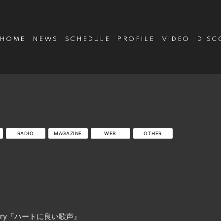
HOME
NEWS
SCHEDULE
PROFILE
VIDEO
DISC
RADIO
MAGAZINE
WEB
OTHER
versary『ハートに良い歌声』