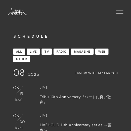
HOME
SCHEDULE
NEWS
SCHEDULE
ALL
LIVE
TV
RADIO
MAGAZINE
WEB
PROFILE
OTHER
VIDEO
08
LAST MONTH
NEXT MONTH
2026
DISCOGRAPHY
08
LIVE
CONTACT
15
Tribu 10th Anniversary『ハートに良い歌
GOODS
[SAT]
声』
08
LIVE
30
LIVEHOLIC 11th Anniversary series ～蒼
[SUN]
炎〜