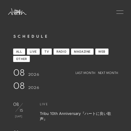
HOME
SCHEDULE
NEWS
SCHEDULE
ALL
LIVE
TV
RADIO
MAGAZINE
WEB
PROFILE
OTHER
VIDEO
08
LAST MONTH
NEXT MONTH
2026
DISCOGRAPHY
08
2026
CONTACT
GOODS
08
LIVE
15
Tribu 10th Anniversary『ハートに良い歌
[SAT]
声』