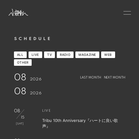
HOME
SCHEDULE
NEWS
SCHEDULE
ALL
LIVE
TV
RADIO
MAGAZINE
WEB
PROFILE
OTHER
VIDEO
08
LAST MONTH
NEXT MONTH
2026
DISCOGRAPHY
08
2026
CONTACT
GOODS
08
LIVE
15
Tribu 10th Anniversary『ハートに良い歌
[SAT]
声』