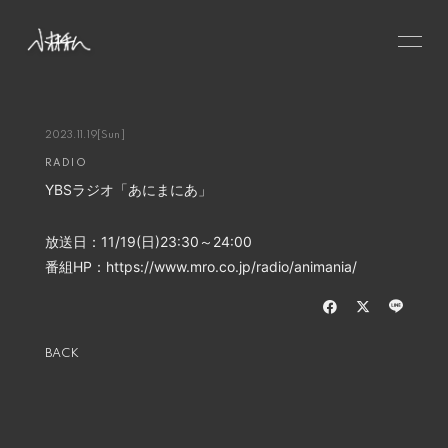
HOME
NEWS
2023.11.19
[Sun]
RADIO
SCHEDULE
YBSラジオ「あにまにあ」
PROFILE
VIDEO
放送日：11/19(日)23:30～24:00
番組HP：https://www.mro.co.jp/radio/animania/
DISCOGRAPHY
CONTACT
GOODS
BACK