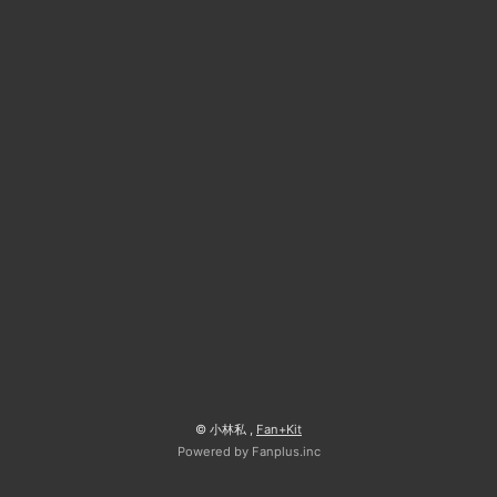
© 小林私 ,
Fan+Kit
Powered by Fanplus.inc