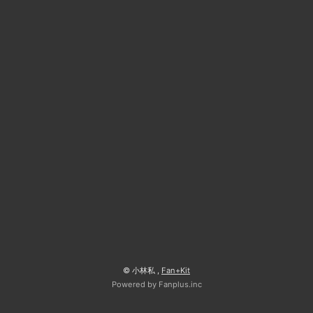
© 小林私 ,
Fan+Kit
Powered by Fanplus.inc