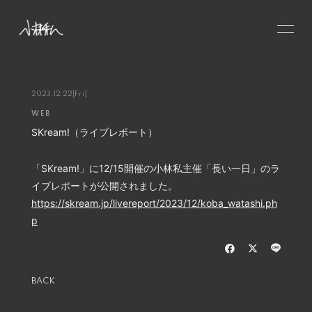
HOME
NEWS
2023.12.22
[Fri]
WEB
SCHEDULE
SKream!（ライブレポート）
PROFILE
VIDEO
「SKream!」に12/15開催の小林私主催「長い一日」のラ
イブレポートが公開されました。
DISCOGRAPHY
https://skream.jp/livereport/2023/12/koba_watashi.ph
CONTACT
p
GOODS
BACK