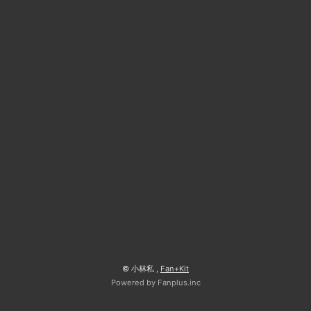
© 小林私 ,
Fan+Kit
Powered by Fanplus.inc