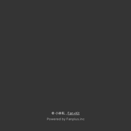
© 小林私 ,
Fan+Kit
Powered by Fanplus.inc