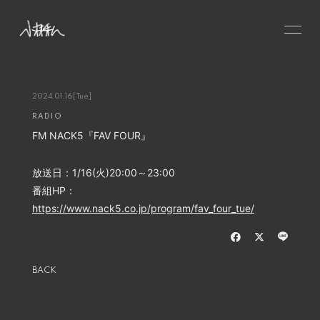
HOME
NEWS
2024.01.16
[Tue]
RADIO
SCHEDULE
FM NACK5『FAV FOUR』
PROFILE
VIDEO
放送日：1/16(火)20:00～23:00
番組HP：
DISCOGRAPHY
https://www.nack5.co.jp/program/fav_four_tue/
CONTACT
GOODS
BACK