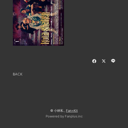
BACK
© 小林私 ,
Fan+Kit
Powered by Fanplus.inc