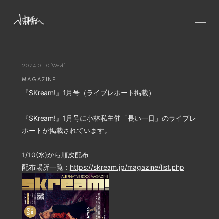
HOME
NEWS
2024.01.10
[Wed]
MAGAZINE
SCHEDULE
『SKream!』1月号（ライブレポート掲載）
PROFILE
VIDEO
『SKream!』1月号に小林私主催「長い一日」のライブレ
ポートが掲載されています。
DISCOGRAPHY
CONTACT
1/10(水)から順次配布
配布場所一覧：
https://skream.jp/magazine/list.php
GOODS