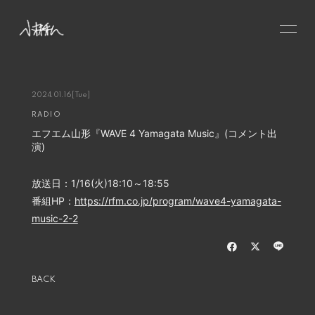
HOME
NEWS
2024.01.16
[Tue]
RADIO
SCHEDULE
エフエム山形『WAVE 4 Yamagata Music』(コメント出
PROFILE
演)
VIDEO
放送日：1/16(火)18:10～18:55
DISCOGRAPHY
番組HP：
https://rfm.co.jp/program/wave4-yamagata-
CONTACT
music-2-2
GOODS
BACK