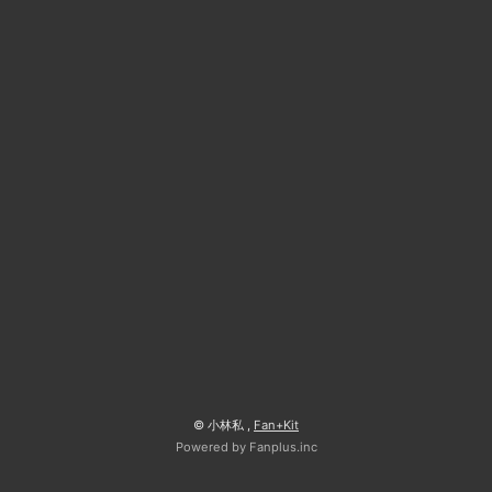
© 小林私 ,
Fan+Kit
Powered by Fanplus.inc