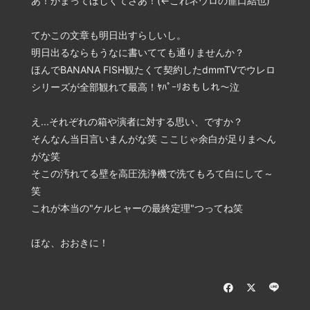
あ！かまってほしくてさあ！(←これネウロの篚口結也)
てかこの文章も明日出すらしいし。
明日出るならもうなに書いてても通りませんか？
ほんでBANANA FISH観たくて契約したdmmTVでウレロ
シリーズが全部観れて最高！ﾔﾊﾟｰﾘおもしれ～泣
え...それぞれの箱や演者に対する思い、ですか？
そんなん当日言いまんがな笑 ここじゃ余白が足りまへん
がな笑
そこの汚れてる壁を高圧洗浄機で洗てもろて白にして～
笑
これが本当の"ケルヒャーの最終定理"つってね笑
ほな、おおきに！