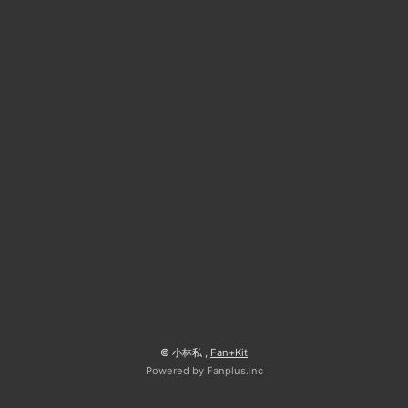
© 小林私 ,
Fan+Kit
Powered by Fanplus.inc