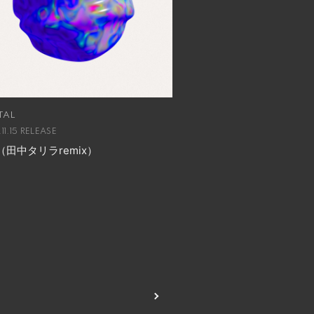
TAL
11.15 RELEASE
（田中タリラremix）