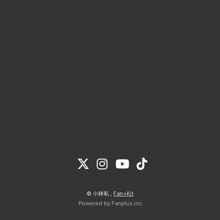
© 小林私 ,
Fan+Kit
Powered by Fanplus.inc