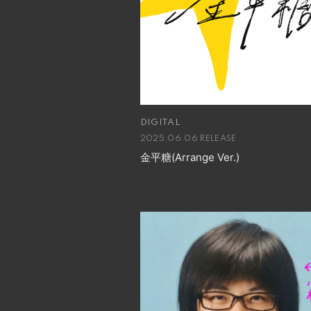
DIGITAL
2025.06.06 RELEASE
金平糖(Arrange Ver.)