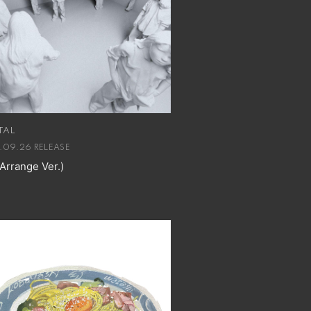
TAL
.09.26 RELEASE
rrange Ver.)