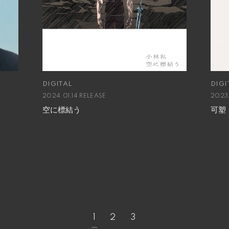
DIGITAL
DIGI
2024.01.14 RELEASE
2023.
空に標結う
可塑
1
2
3