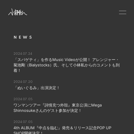
HOME
NEWS
NEWS
SCHEDULE
2024.07.24
「スパゲティ」を作るMusic Videoが公開！ アレンジャー・
PROFILE
菊池剛（Bialystocks）氏、そして小林私からのコメントも到
着！
VIDEO
DISCOGRAPHY
2024.07.20
「ぬいぐるみ」出演決定！
CONTACT
2024.07.05
GOODS
ワンマンツアー『詩情充つ外殻』東京公演にMega
Shinnosukeさんのゲスト参加が決定！
2024.07.05
4th ALBUM『中点を臨む』発売＆リリース記念POP UP
SHOP開催決定！