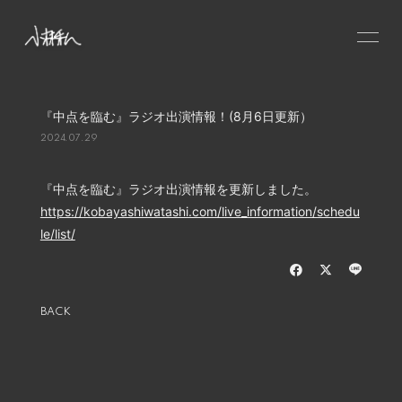
HOME
『中点を臨む』ラジオ出演情報！(8月6日更新）
NEWS
2024.07.29
SCHEDULE
PROFILE
『中点を臨む』ラジオ出演情報を更新しました。
https://kobayashiwatashi.com/live_information/schedu
VIDEO
le/list/
DISCOGRAPHY
CONTACT
GOODS
BACK