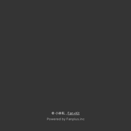
© 小林私 ,
Fan+Kit
Powered by Fanplus.inc